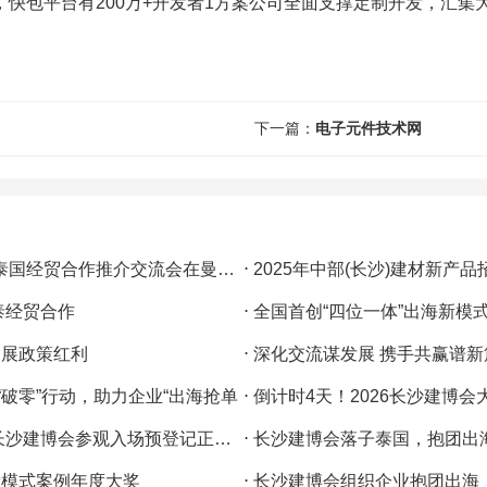
快包平台有200万+开发者1方案公司全面支撑定制开发，汇集
下一篇：
电子元件技术网
-泰国经贸合作推介交流会在曼谷举行
⋅
2025年中部(长沙)建材新产品
泰经贸合作
⋅
全国首创“四位一体”出海新模式！
拓展政策红利
⋅
深化交流谋发展 携手共赢谱新
“破零”行动，助力企业“出海抢单
⋅
倒计时4天！2026长沙建博会大幕
沙建博会参观入场预登记正式开启
⋅
长沙建博会落子泰国，抱团出海只等您来 ——20
新模式案例年度大奖
⋅
长沙建博会组织企业抱团出海