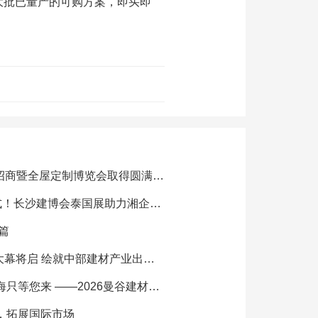
大批已量产的可购方案，即买即
招商暨全屋定制博览会取得圆满成功
长沙建博会泰国展助力湘企抱团闯东盟
篇
将启 绘就中部建材产业出海新图景
26曼谷建材、家具、酒店用品博览会将于6月启幕
，拓展国际市场