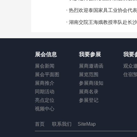
⋅
热烈欢迎泰国家具工业协会代
⋅
湖南交院王海娥教授率队赴长沙支点展览策
展会信息
我要参展
我要
展会新闻
展商邀请函
观众
展会平面图
展览范围
住宿
展商推介
参展商须知
同期活动
展商名录
亮点定位
参展登记
视频中心
首页
联系我们
SiteMap