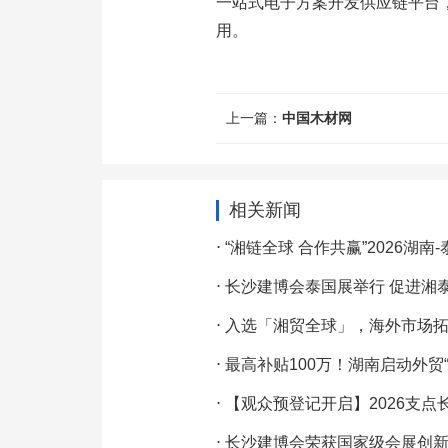
一站式电子方案开发供应链平台，
用。
上一篇：
中国木材网
相关新闻
⋅
“湘链全球 合作共赢”2026湖南
⋅
长沙建博会泰国展举行 促进湘
⋅
入选「湘贸全球」，海外市场
⋅
最高补贴100万！湖南启动外贸
⋅
【观众预登记开启】2026支点长
⋅
长沙建博会荣获国家级会展创