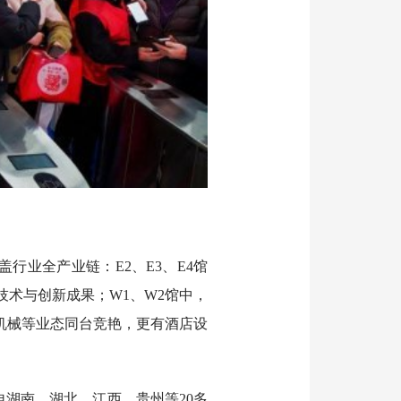
行业全产业链：E2、E3、E4馆
术与创新成果；W1、W2馆中，
机械等业态同台竞艳，更有酒店设
湖南、湖北、江西、贵州等20多