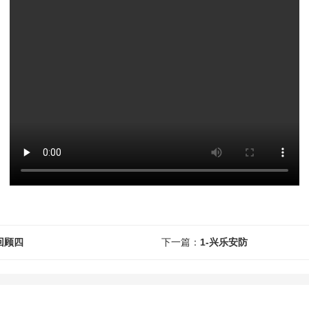
回顾四
下一篇：
1-兴乐安防