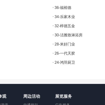
⋅
36-福裕德
⋅
34-乐家木业
⋅
32-梓德五金
⋅
30-洁雅致淋浴房
⋅
28-米好门业
⋅
26-一代天胶
⋅
24-鸿羽厨卫
参观
周边活动
展览服务